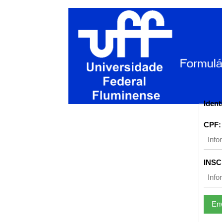
Ident
CPF:
INSC
En