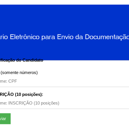
ificação do Candidato
(somente números)
RIÇÃO (10 posições):
viar